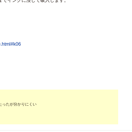
までインクに浸して吸入します。
e.html#k06
たったが分かりにくい