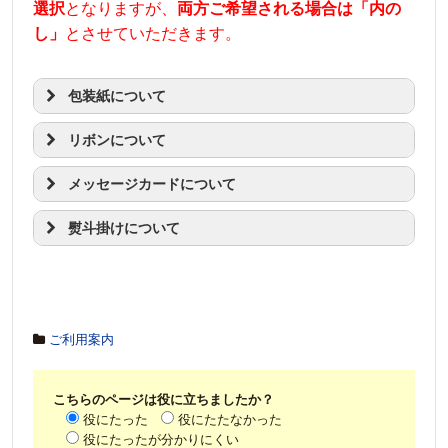
選択
となりますが、
両方ご希望される場合は「内の
し」
とさせていただきます。
包装紙について
リボンについて
メッセージカードについて
熨斗掛けについて
ご利用案内
※ご注意※
こちらのページは役に立ちましたか？
役にたった
役にたたなかった
役にたったが分かりにくい