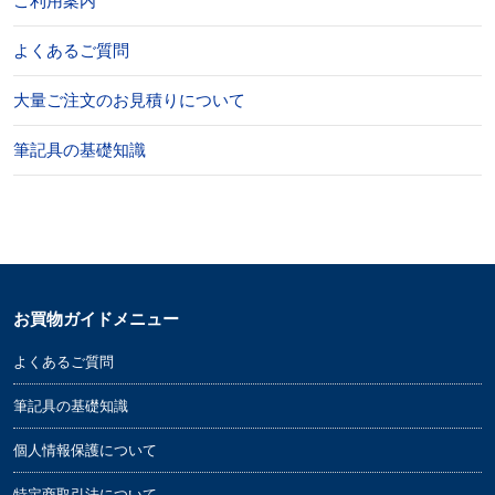
ご利用案内
よくあるご質問
結びきりは、固く丸結びになって結びが解けにく
い形状であることから「結ばれたら離れない」と
大量ご注文のお見積りについて
いう意を込めて婚礼用に用いるほか、一度きりが
筆記具の基礎知識
良い御祝い事に使用します。
結婚祝い/結婚内祝い/快気祝い etc..
お買物ガイドメニュー
よくあるご質問
筆記具の基礎知識
個人情報保護について
特定商取引法について