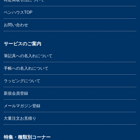
ペンハウスTOP
お問い合わせ
花結びは、蝶結びになっていて結びが解けやす
サービスのご案内
く、結びやすい形状から何度繰り返しあっても良
い一般の祝用に用いられます。
筆記具への名入れについて
手帳への名入れについて
御礼/入学・卒業・就職祝い/昇進祝い
ラッピングについて
周年祝い/新築・開店祝い/出産祝い
お中元/お歳暮/御年賀/記念品/粗品 etc…
新規会員登録
メールマガジン登録
大量注文お見積り
特集・種類別コーナー